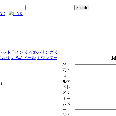
AD
LINK
ヘッドライン
くるめのリンク
く
問合せ
くるめメール
カウンター
お
名
前：
メー
ルア
)
ドレ
ス：
ホー
ムペ
ー
ジ：