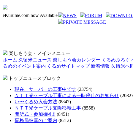
eKurume.com now Available
NEWS
FORUM
DOWNLO
PRIVATE MESSAGE
楽しもう会・メインメニュー
ホーム
久留米ニュース
楽しもう会カレンダー
くるめぶろぐ
るめのイベント案内
くるめサイトマップ
新着情報
久留米へ
トップニュースブロック
現在、サーバーの工事中です
(23754)
ＮＴＴ光ケーブル工事による一時停止のお知らせ
(20827
い〜くるめ入会方法
(8847)
ＮＴＴ光ケーブル支障移転工事
(8558)
開所式・参加御礼!!
(8451)
事務局披露のご案内
(8212)