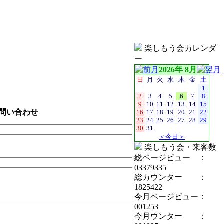
楽しもう会カレンダ
ー
2026年 8月
日
月
火
水
木
金
土
1
2
3
4
5
6
7
8
9
10
11
12
13
14
15
問い合わせ
16
17
18
19
20
21
22
23
24
25
26
27
28
29
30
31
＜今日＞
楽しもう会・来客数
総ページビュー ：
03379335
総カウンター ：
1825422
今月ページビュー：
001253
今月ウンター ：