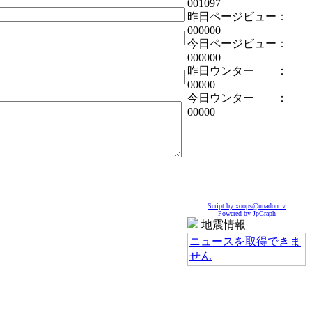
001097
昨日ページビュー：
000000
今日ページビュー：
000000
昨日ウンター ：
00000
今日ウンター ：
00000
Script by xoops@unadon_v
Powered by JpGraph
地震情報
ニュースを取得できま
せん