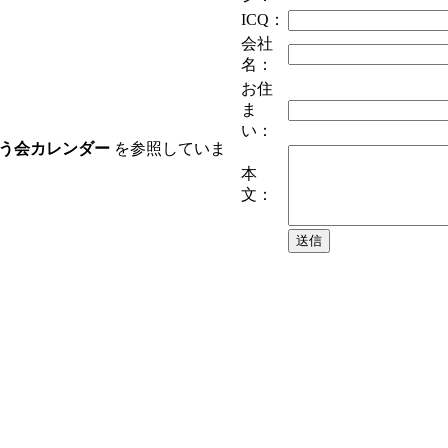
ICQ：
会社
名：
お住
ま
い：
う会カレンダー
を参照していま
本
文：