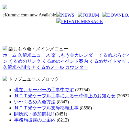
eKurume.com now Available
NEWS
FORUM
DOWNLO
PRIVATE MESSAGE
楽しもう会・メインメニュー
ホーム
久留米ニュース
楽しもう会カレンダー
くるめぶろぐ
ン
くるめのリンク
くるめのイベント案内
くるめサイトマッ
久留米へ問合せ
くるめメール
カウンター
トップニュースブロック
現在、サーバーの工事中です
(23754)
ＮＴＴ光ケーブル工事による一時停止のお知らせ
(20827
い〜くるめ入会方法
(8847)
ＮＴＴ光ケーブル支障移転工事
(8558)
開所式・参加御礼!!
(8451)
事務局披露のご案内
(8212)