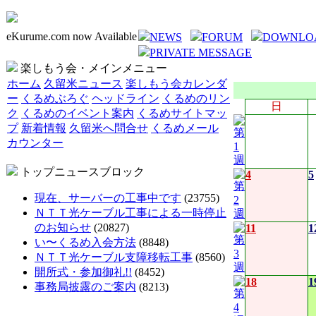
eKurume.com now Available
NEWS
FORUM
DOWNLO
PRIVATE MESSAGE
楽しもう会・メインメニュー
ホーム
久留米ニュース
楽しもう会カレンダ
ー
くるめぶろぐ
ヘッドライン
くるめのリン
日
ク
くるめのイベント案内
くるめサイトマッ
プ
新着情報
久留米へ問合せ
くるめメール
カウンター
トップニュースブロック
4
5
現在、サーバーの工事中です
(23755)
ＮＴＴ光ケーブル工事による一時停止
のお知らせ
(20827)
11
1
い〜くるめ入会方法
(8848)
ＮＴＴ光ケーブル支障移転工事
(8560)
開所式・参加御礼!!
(8452)
18
1
事務局披露のご案内
(8213)