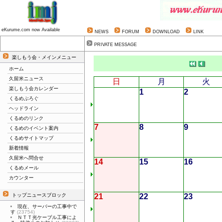
eKurume.com now Available
NEWS
FORUM
DOWNLOAD
LINK
PRIVATE MESSAGE
楽しもう会・メインメニュー
ホーム
久留米ニュース
日
月
火
楽しもう会カレンダー
1
2
くるめぶろぐ
ヘッドライン
くるめのリンク
7
8
9
くるめのイベント案内
くるめサイトマップ
新着情報
久留米へ問合せ
14
15
16
くるめメール
カウンター
トップニュースブロック
21
22
23
現在、サーバーの工事中で
す
(23754)
ＮＴＴ光ケーブル工事によ