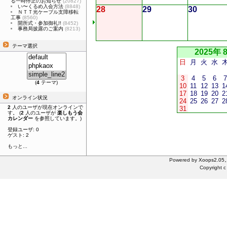
る一時停止のお知らせ
(20827)
い〜くるめ入会方法
(8848)
28
29
30
ＮＴＴ光ケーブル支障移転
工事
(8560)
開所式・参加御礼!!
(8452)
事務局披露のご案内
(8213)
テーマ選択
2025年 
日
月
火
水
3
4
5
6
7
(
4
テーマ)
10
11
12
13
1
17
18
19
20
2
オンライン状況
24
25
26
27
2
2
人のユーザが現在オンラインで
31
す。 (
2
人のユーザが
楽しもう会
カレンダー
を参照しています。)
登録ユーザ: 0
ゲスト: 2
もっと...
Powered by
Xoops2.05
Copyright c