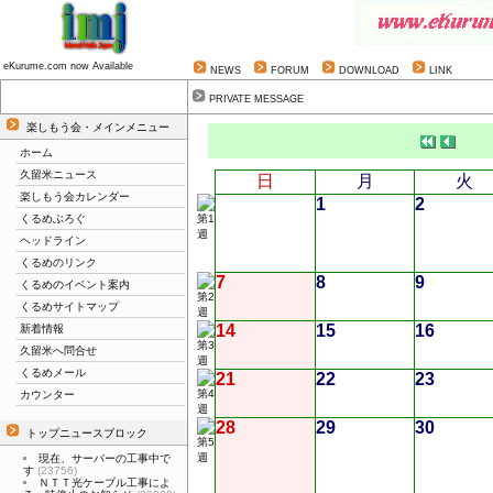
eKurume.com now Available
NEWS
FORUM
DOWNLOAD
LINK
PRIVATE MESSAGE
楽しもう会・メインメニュー
ホーム
久留米ニュース
日
月
火
楽しもう会カレンダー
1
2
くるめぶろぐ
ヘッドライン
くるめのリンク
7
8
9
くるめのイベント案内
くるめサイトマップ
14
15
16
新着情報
久留米へ問合せ
くるめメール
21
22
23
カウンター
28
29
30
トップニュースブロック
現在、サーバーの工事中で
す
(23756)
ＮＴＴ光ケーブル工事によ