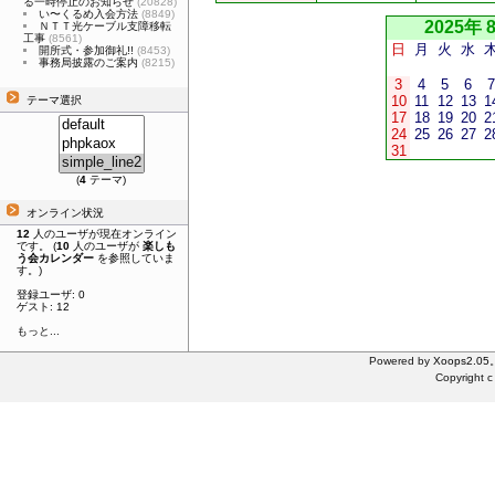
る一時停止のお知らせ
(20828)
い〜くるめ入会方法
(8849)
2025年 
ＮＴＴ光ケーブル支障移転
工事
(8561)
日
月
火
水
開所式・参加御礼!!
(8453)
事務局披露のご案内
(8215)
3
4
5
6
7
10
11
12
13
1
テーマ選択
17
18
19
20
2
24
25
26
27
2
31
(
4
テーマ)
オンライン状況
12
人のユーザが現在オンライン
です。 (
10
人のユーザが
楽しも
う会カレンダー
を参照していま
す。)
登録ユーザ: 0
ゲスト: 12
もっと...
Powered by
Xoops2.05
Copyright c