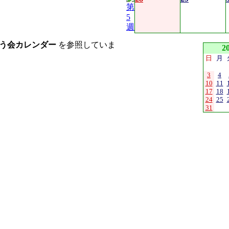
う会カレンダー
を参照していま
2
日
月
3
4
10
11
17
18
24
25
31