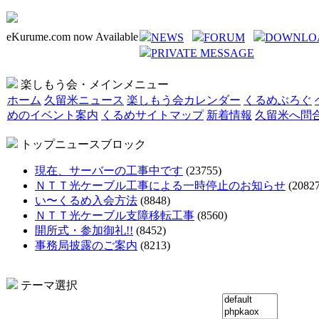
eKurume.com now Available
NEWS
FORUM
DOWNLO
PRIVATE MESSAGE
楽しもう会・メインメニュー
ホーム
久留米ニュース
楽しもう会カレンダー
くるめぶろぐ
めのイベント案内
くるめサイトマップ
新着情報
久留米へ問
トップニュースブロック
現在、サーバーの工事中です
(23755)
ＮＴＴ光ケーブル工事による一時停止のお知らせ
(20827
い〜くるめ入会方法
(8848)
ＮＴＴ光ケーブル支障移転工事
(8560)
開所式・参加御礼!!
(8452)
事務局披露のご案内
(8213)
テーマ選択