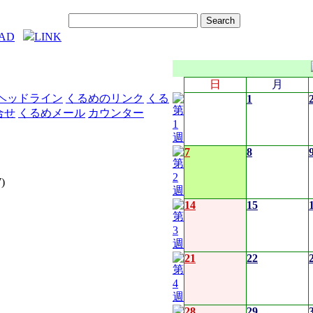
AD
LINK
日
月
ヘッドライン
くるめのリンク
くる
1
合せ
くるめメール
カウンター
7
8
)
14
15
21
22
28
29